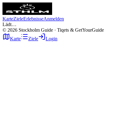
Karte
Ziele
Erlebnisse
Anmelden
Lädt…
©
2026
Stockholm Guide · Tiqets & GetYourGuide
Karte
Ziele
Login