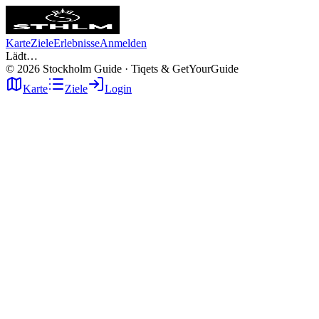
Karte
Ziele
Erlebnisse
Anmelden
Lädt…
©
2026
Stockholm Guide · Tiqets & GetYourGuide
Karte
Ziele
Login