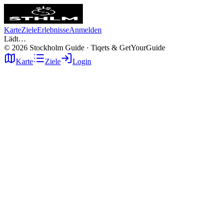
Karte
Ziele
Erlebnisse
Anmelden
Lädt…
©
2026
Stockholm Guide · Tiqets & GetYourGuide
Karte
Ziele
Login