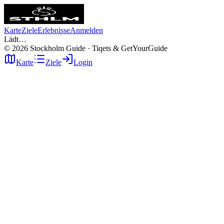
Karte
Ziele
Erlebnisse
Anmelden
Lädt…
©
2026
Stockholm Guide · Tiqets & GetYourGuide
Karte
Ziele
Login