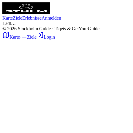
Karte
Ziele
Erlebnisse
Anmelden
Lädt…
©
2026
Stockholm Guide · Tiqets & GetYourGuide
Karte
Ziele
Login