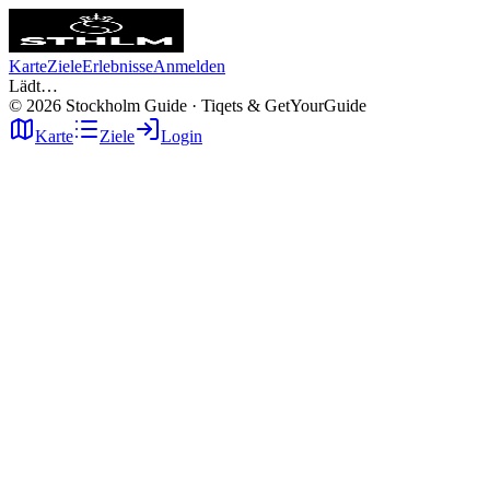
Karte
Ziele
Erlebnisse
Anmelden
Lädt…
©
2026
Stockholm Guide · Tiqets & GetYourGuide
Karte
Ziele
Login