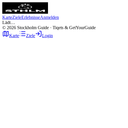
Karte
Ziele
Erlebnisse
Anmelden
Lädt…
©
2026
Stockholm Guide · Tiqets & GetYourGuide
Karte
Ziele
Login