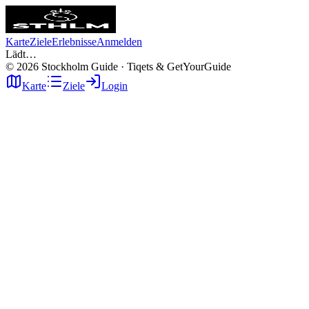
Karte
Ziele
Erlebnisse
Anmelden
Lädt…
©
2026
Stockholm Guide · Tiqets & GetYourGuide
Karte
Ziele
Login