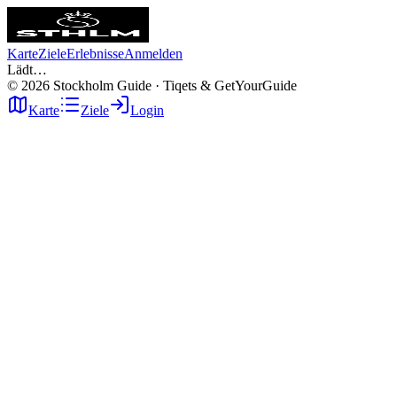
Karte
Ziele
Erlebnisse
Anmelden
Lädt…
©
2026
Stockholm Guide · Tiqets & GetYourGuide
Karte
Ziele
Login