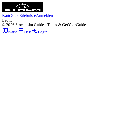
Karte
Ziele
Erlebnisse
Anmelden
Lädt…
©
2026
Stockholm Guide · Tiqets & GetYourGuide
Karte
Ziele
Login