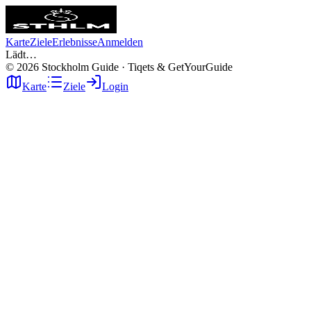
Karte
Ziele
Erlebnisse
Anmelden
Lädt…
©
2026
Stockholm Guide · Tiqets & GetYourGuide
Karte
Ziele
Login