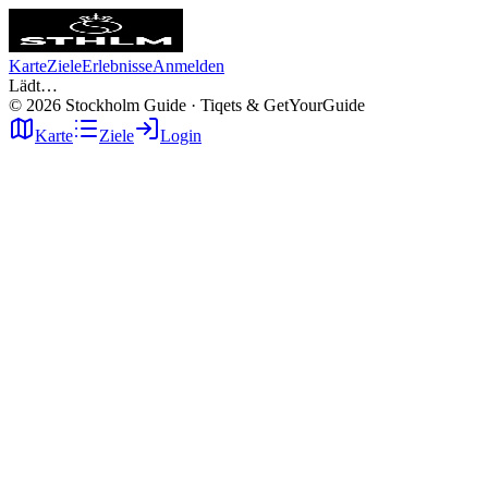
Karte
Ziele
Erlebnisse
Anmelden
Lädt…
©
2026
Stockholm Guide · Tiqets & GetYourGuide
Karte
Ziele
Login