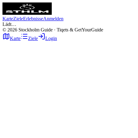
Karte
Ziele
Erlebnisse
Anmelden
Lädt…
©
2026
Stockholm Guide · Tiqets & GetYourGuide
Karte
Ziele
Login