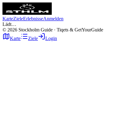
Karte
Ziele
Erlebnisse
Anmelden
Lädt…
©
2026
Stockholm Guide · Tiqets & GetYourGuide
Karte
Ziele
Login