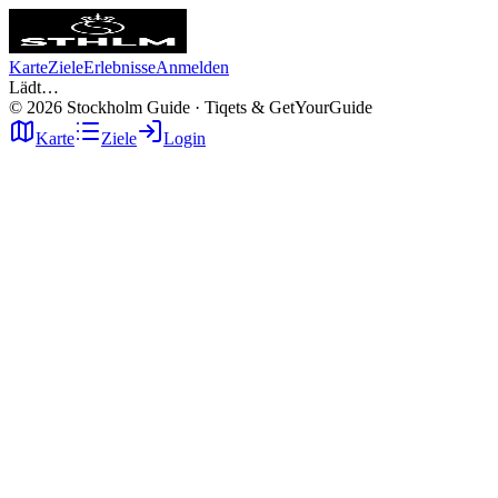
Karte
Ziele
Erlebnisse
Anmelden
Lädt…
©
2026
Stockholm Guide · Tiqets & GetYourGuide
Karte
Ziele
Login