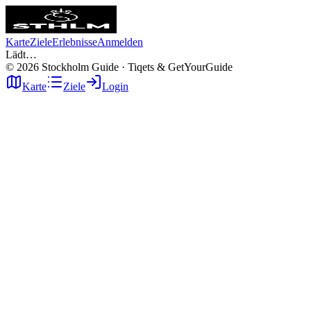
Karte
Ziele
Erlebnisse
Anmelden
Lädt…
©
2026
Stockholm Guide · Tiqets & GetYourGuide
Karte
Ziele
Login