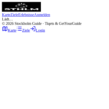
Karte
Ziele
Erlebnisse
Anmelden
Lädt…
©
2026
Stockholm Guide · Tiqets & GetYourGuide
Karte
Ziele
Login