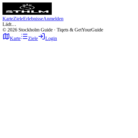
Karte
Ziele
Erlebnisse
Anmelden
Lädt…
©
2026
Stockholm Guide · Tiqets & GetYourGuide
Karte
Ziele
Login