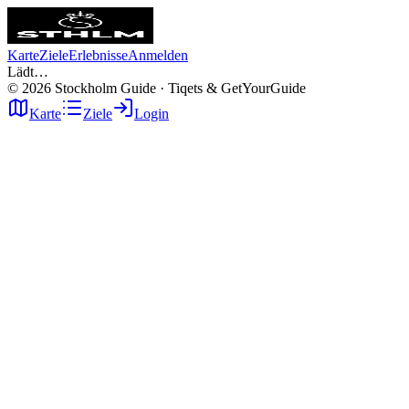
Karte
Ziele
Erlebnisse
Anmelden
Lädt…
©
2026
Stockholm Guide · Tiqets & GetYourGuide
Karte
Ziele
Login