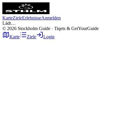
Karte
Ziele
Erlebnisse
Anmelden
Lädt…
©
2026
Stockholm Guide · Tiqets & GetYourGuide
Karte
Ziele
Login