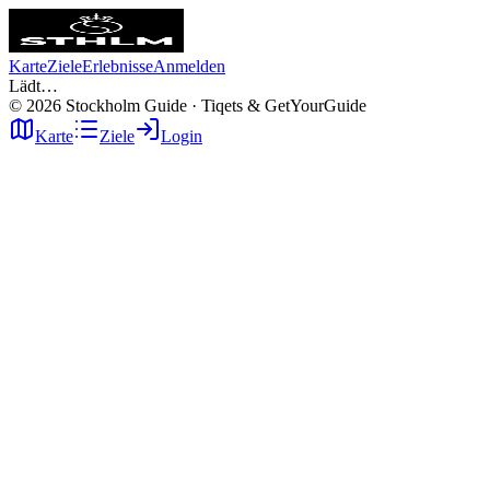
Karte
Ziele
Erlebnisse
Anmelden
Lädt…
©
2026
Stockholm Guide · Tiqets & GetYourGuide
Karte
Ziele
Login