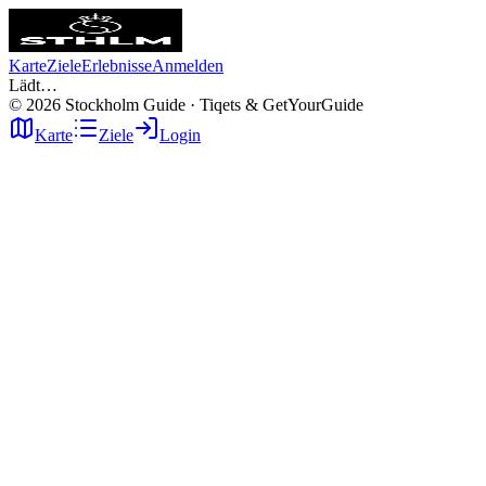
Karte
Ziele
Erlebnisse
Anmelden
Lädt…
©
2026
Stockholm Guide · Tiqets & GetYourGuide
Karte
Ziele
Login