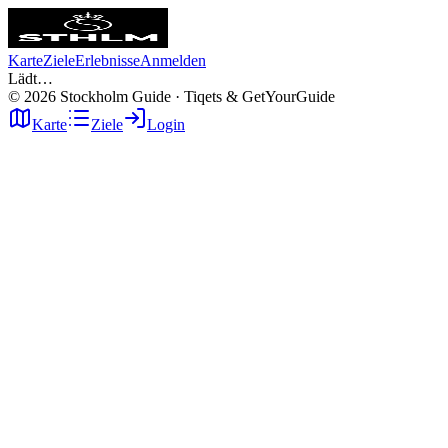
Karte
Ziele
Erlebnisse
Anmelden
Lädt…
©
2026
Stockholm Guide · Tiqets & GetYourGuide
Karte
Ziele
Login