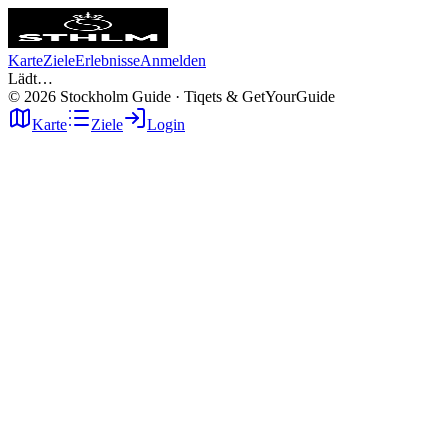
Karte
Ziele
Erlebnisse
Anmelden
Lädt…
©
2026
Stockholm Guide · Tiqets & GetYourGuide
Karte
Ziele
Login