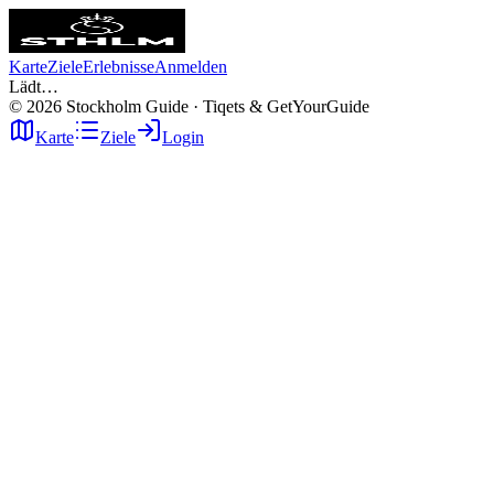
Karte
Ziele
Erlebnisse
Anmelden
Lädt…
©
2026
Stockholm Guide · Tiqets & GetYourGuide
Karte
Ziele
Login