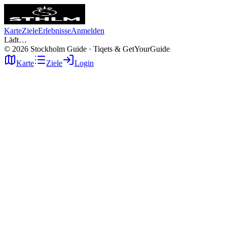
Karte
Ziele
Erlebnisse
Anmelden
Lädt…
©
2026
Stockholm Guide · Tiqets & GetYourGuide
Karte
Ziele
Login