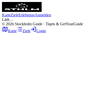
Karte
Ziele
Erlebnisse
Anmelden
Lädt…
©
2026
Stockholm Guide · Tiqets & GetYourGuide
Karte
Ziele
Login