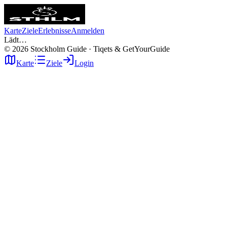
Karte
Ziele
Erlebnisse
Anmelden
Lädt…
©
2026
Stockholm Guide · Tiqets & GetYourGuide
Karte
Ziele
Login