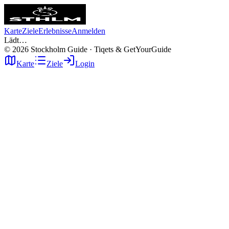
Karte
Ziele
Erlebnisse
Anmelden
Lädt…
©
2026
Stockholm Guide · Tiqets & GetYourGuide
Karte
Ziele
Login