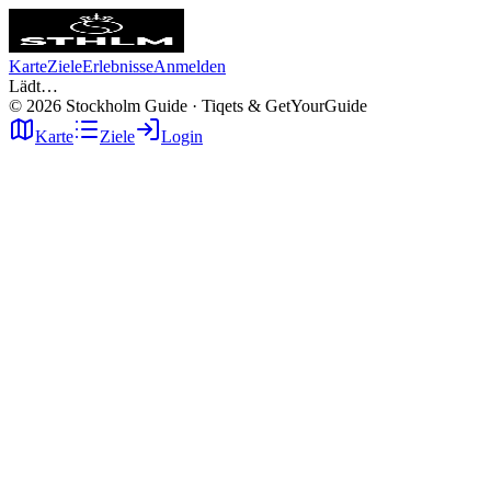
Karte
Ziele
Erlebnisse
Anmelden
Lädt…
©
2026
Stockholm Guide · Tiqets & GetYourGuide
Karte
Ziele
Login