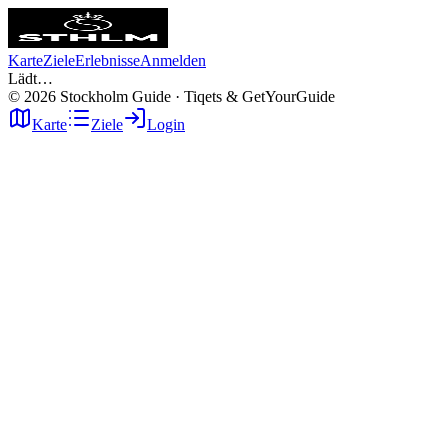
Karte
Ziele
Erlebnisse
Anmelden
Lädt…
©
2026
Stockholm Guide · Tiqets & GetYourGuide
Karte
Ziele
Login