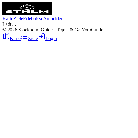
Karte
Ziele
Erlebnisse
Anmelden
Lädt…
©
2026
Stockholm Guide · Tiqets & GetYourGuide
Karte
Ziele
Login