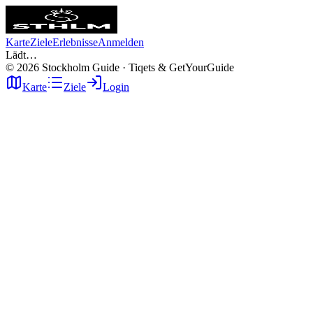
Karte
Ziele
Erlebnisse
Anmelden
Lädt…
©
2026
Stockholm Guide · Tiqets & GetYourGuide
Karte
Ziele
Login