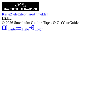
Karte
Ziele
Erlebnisse
Anmelden
Lädt…
©
2026
Stockholm Guide · Tiqets & GetYourGuide
Karte
Ziele
Login