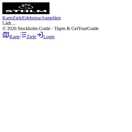
Karte
Ziele
Erlebnisse
Anmelden
Lädt…
©
2026
Stockholm Guide · Tiqets & GetYourGuide
Karte
Ziele
Login