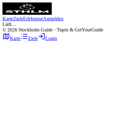
Karte
Ziele
Erlebnisse
Anmelden
Lädt…
©
2026
Stockholm Guide · Tiqets & GetYourGuide
Karte
Ziele
Login