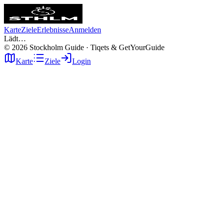
Karte
Ziele
Erlebnisse
Anmelden
Lädt…
©
2026
Stockholm Guide · Tiqets & GetYourGuide
Karte
Ziele
Login