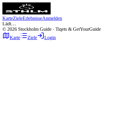
Karte
Ziele
Erlebnisse
Anmelden
Lädt…
©
2026
Stockholm Guide · Tiqets & GetYourGuide
Karte
Ziele
Login