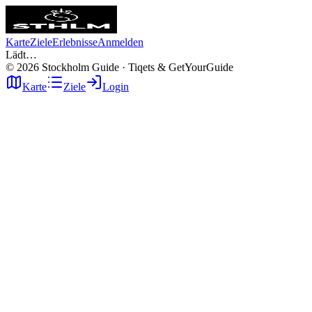
Karte
Ziele
Erlebnisse
Anmelden
Lädt…
©
2026
Stockholm Guide · Tiqets & GetYourGuide
Karte
Ziele
Login