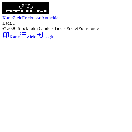
Karte
Ziele
Erlebnisse
Anmelden
Lädt…
©
2026
Stockholm Guide · Tiqets & GetYourGuide
Karte
Ziele
Login