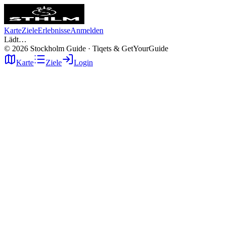
Karte
Ziele
Erlebnisse
Anmelden
Lädt…
©
2026
Stockholm Guide · Tiqets & GetYourGuide
Karte
Ziele
Login