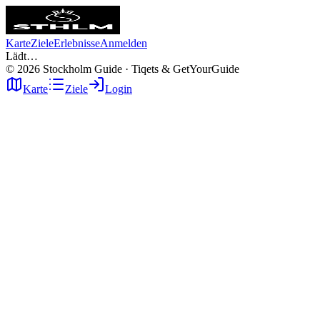
Karte
Ziele
Erlebnisse
Anmelden
Lädt…
©
2026
Stockholm Guide · Tiqets & GetYourGuide
Karte
Ziele
Login