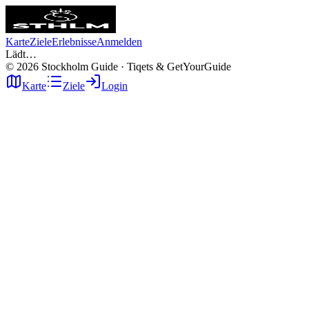
Karte
Ziele
Erlebnisse
Anmelden
Lädt…
©
2026
Stockholm Guide · Tiqets & GetYourGuide
Karte
Ziele
Login