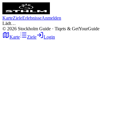
Karte
Ziele
Erlebnisse
Anmelden
Lädt…
©
2026
Stockholm Guide · Tiqets & GetYourGuide
Karte
Ziele
Login