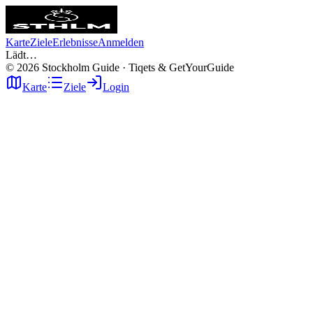
Karte
Ziele
Erlebnisse
Anmelden
Lädt…
©
2026
Stockholm Guide · Tiqets & GetYourGuide
Karte
Ziele
Login