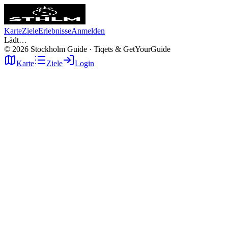
Karte
Ziele
Erlebnisse
Anmelden
Lädt…
©
2026
Stockholm Guide · Tiqets & GetYourGuide
Karte
Ziele
Login