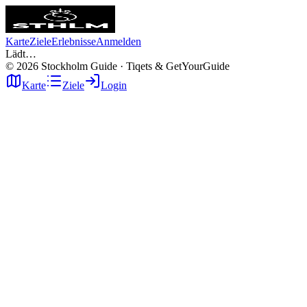
Karte
Ziele
Erlebnisse
Anmelden
Lädt…
©
2026
Stockholm Guide · Tiqets & GetYourGuide
Karte
Ziele
Login