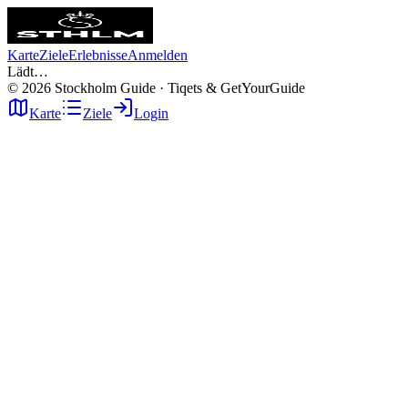
Karte
Ziele
Erlebnisse
Anmelden
Lädt…
©
2026
Stockholm Guide · Tiqets & GetYourGuide
Karte
Ziele
Login