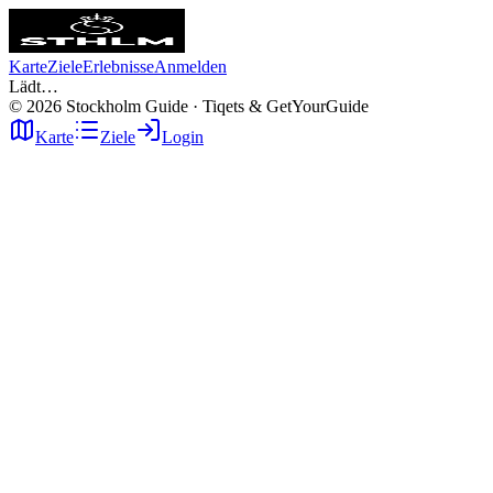
Karte
Ziele
Erlebnisse
Anmelden
Lädt…
©
2026
Stockholm Guide · Tiqets & GetYourGuide
Karte
Ziele
Login