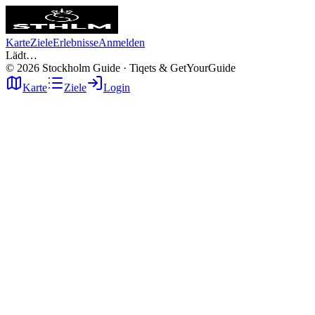
Karte
Ziele
Erlebnisse
Anmelden
Lädt…
©
2026
Stockholm Guide · Tiqets & GetYourGuide
Karte
Ziele
Login